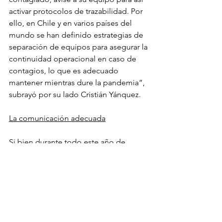
activar protocolos de trazabilidad. Por 
ello, en Chile y en varios países del 
mundo se han definido estrategias de 
separación de equipos para asegurar la 
continuidad operacional en caso de 
contagios, lo que es adecuado 
mantener mientras dure la pandemia”, 
subrayó por su lado Cristián Yánquez.
La comunicación adecuada
Si bien durante todo este año de 
pandemia las empresas se han 
adaptado a vivir una nueva realidad 
laboral, los expertos reconocen que 
aún quedan algunos desafíos 
pendientes en esta etapa, tareas que 
se vuelven más necesarias en el caso 