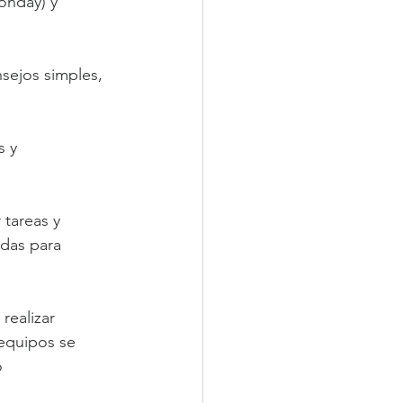
onday) y 
sejos simples, 
 y 
tareas y 
adas para 
realizar 
equipos se 
o 