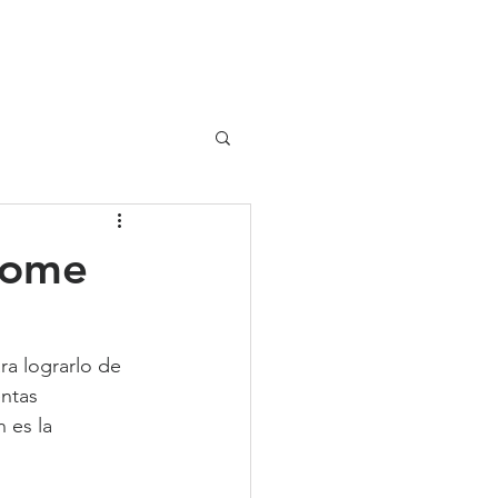
UIPO
CLIENTES
home
ra lograrlo de 
ntas 
 es la 