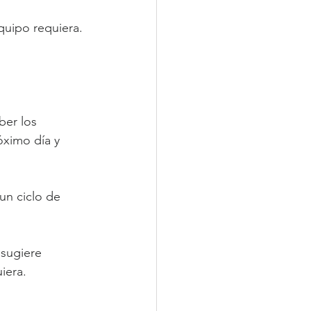
quipo requiera. 
ber los 
óximo día y 
un ciclo de 
 
sugiere 
iera.