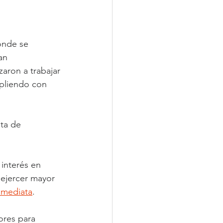
onde se 
an 
aron a trabajar 
pliendo con 
lta de 
 interés en 
ejercer mayor 
nmediata
. 
ores para 