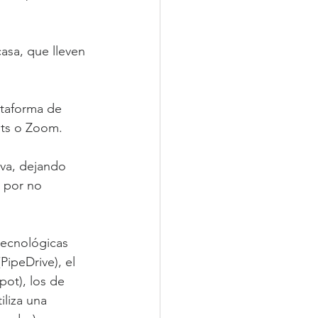
asa, que lleven 
ataforma de 
ts o Zoom. 
iva, dejando 
 por no 
tecnológicas 
ipeDrive), el 
pot), los de 
iliza una 