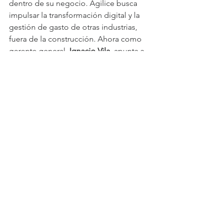
dentro de su negocio. Agilice busca 
impulsar la transformación digital y la 
gestión de gasto de otras industrias, 
fuera de la construcción. Ahora como 
gerente general, 
Ignacio Vila
, apunta a 
posicionar esta como uno de los 
mayores desafíos de su gestión. “La 
construcción es una industria que nos 
ha enseñado mucho respecto a cómo 
ayudar a las compañías a gestionar su 
gasto y sus costos su gestión de 
ahorro. Esto tiene que ver más con la 
crisis económica”, explicó.
“Hay una necesidad muy importante 
de todas las industrias de forma 
transversal de buscar oportunidades 
de eficiencia en costos, de optimizar 
su gestión del gasto y la idea de la 