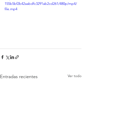
155b5bf2b42aabdfc3291ab2cd261/480p/mp4/
file.mp4
Ver todo
Entradas recientes