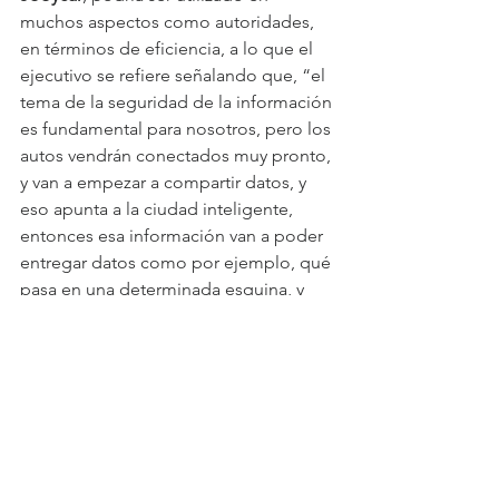
muchos aspectos como autoridades, 
en términos de eficiencia, a lo que el 
ejecutivo se refiere señalando que, “el 
tema de la seguridad de la información 
es fundamental para nosotros, pero los 
autos vendrán conectados muy pronto, 
y van a empezar a compartir datos, y 
eso apunta a la ciudad inteligente, 
entonces esa información van a poder 
entregar datos como por ejemplo, qué 
pasa en una determinada esquina, y 
poder anticipar accidentes”, señaló 
Labbé.
Jooycar 
proyecta este 2023 con una 
fuerte entrada en Estados Unidos, 
arrancar en México en alianza con una 
compañía de seguros y en Chile 