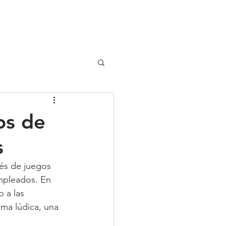
UIPO
CLIENTES
os de
s
és de juegos 
mpleados. En 
 a las 
ma lúdica, una 