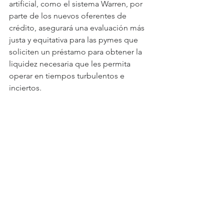
artificial, como el sistema Warren, por 
parte de los nuevos oferentes de 
crédito, asegurará una evaluación más 
justa y equitativa para las pymes que 
soliciten un préstamo para obtener la 
liquidez necesaria que les permita 
operar en tiempos turbulentos e 
inciertos.
¡Las pymes necesitan ayuda ahora! 
Con voluntad, se puede apoyar.
Ver todo
Entradas recientes