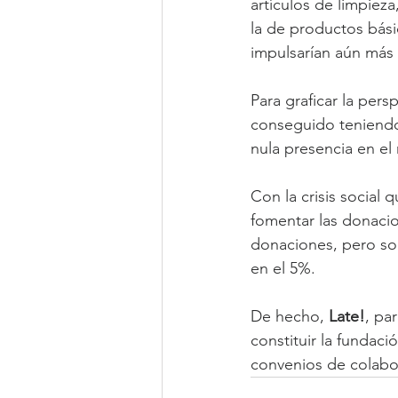
artículos de limpiez
la de productos bás
impulsarían aún más
Para graficar la pers
conseguido teniendo 
nula presencia en el 
Con la crisis social q
fomentar las donacio
donaciones, pero so
en el 5%.
De hecho, 
Late!
, pa
constituir la fundaci
convenios de colabor