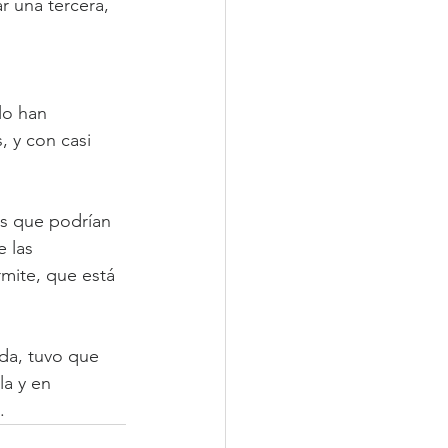
r una tercera, 
lo han 
 y con casi 
s que podrían 
 las 
mite, que está 
ida, tuvo que 
la y en 
. 