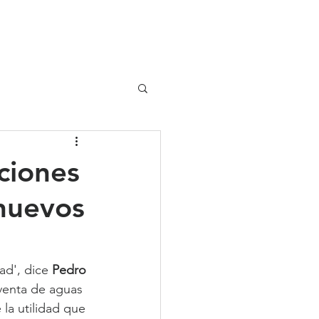
UIPO
CLIENTES
ciones
 nuevos
ad', dice 
Pedro 
 venta de aguas 
a utilidad que 