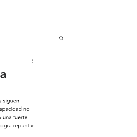
UIPO
CLIENTES
la
s siguen 
capacidad no 
 una fuerte 
logra repuntar.