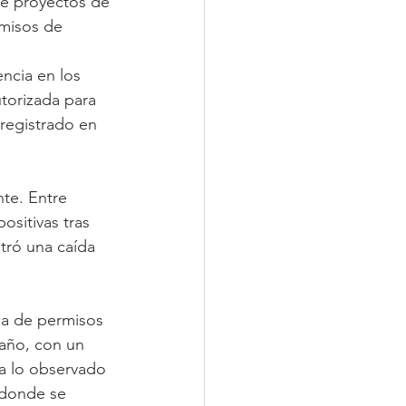
de proyectos de 
misos de 
ncia en los 
utorizada para 
registrado en 
te. Entre 
ositivas tras 
tró una caída 
ca de permisos 
 año, con un 
a lo observado 
 donde se 