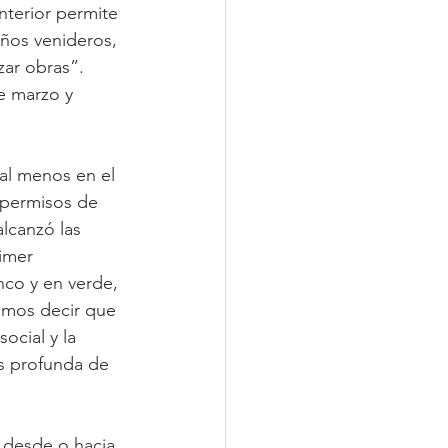
terior permite 
ños venideros, 
ar obras”.
e marzo y 
al menos en el 
 permisos de 
lcanzó las 
imer 
nco y en verde, 
emos decir que 
cial y la 
s profunda de 
n desde o hacia 