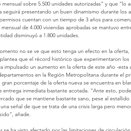
mensual sobre 5.500 unidades autorizadas” y que “lo an
ta seguirá presentando un buen dinamismo durante los a
permisos cuentan con un tiempo de 3 años para comenz
mensual de 4.000 viviendas aprobadas se mantuvo entr
ntidad disminuyó a 1.800 unidades.
omento no se ve que esto tenga un efecto en la oferta, 
plantea que el récord histórico que experimentaron los
ha impulsado un aumento en la oferta de este año -esta a
departamentos en la Región Metropolitana durante el pr
gran porcentaje de la oferta nueva se encuentra en bla
de entrega inmediata bastante acotada. “Ante esto, pod
ado que se mantiene bastante sano, pese al estallido so
una señal de que se trata de una crisis larga pero meno
sido”, añade.
 se ha visto afectado por las limitaciones de circulació