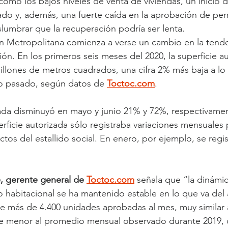
omo los bajos niveles de venta de viviendas, un inicio 
do y, además, una fuerte caída en la aprobación de per
slumbrar que la recuperación podría ser lenta.
n Metropolitana comienza a verse un cambio en la tende
ón. En los primeros seis meses del 2020, la superficie a
illones de metros cuadrados, una cifra 2% más baja a lo 
ño pasado, según datos de 
Toctoc.com
.
zada disminuyó en mayo y junio 21% y 72%, respectivamen
perficie autorizada sólo registraba variaciones mensuales p
tos del estallido social. En enero, por ejemplo, se regis
, gerente general de 
Toctoc.com
 señala que “la dinámi
o habitacional se ha mantenido estable en lo que va del
 más de 4.400 unidades aprobadas al mes, muy similar 
e menor al promedio mensual observado durante 2019,