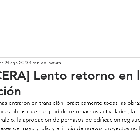
SOMOS
SERVICIOS
CASOS DE ÉXITO
NUESTRO EQ
es
24 ago 2020
4 min de lectura
ERA] Lento retorno en 
ción
s entraron en transición, prácticamente todas las obra
pocas obras que han podido retomar sus actividades, la 
ralelo, la aprobación de permisos de edificación registró
eses de mayo y julio y el inicio de nuevos proyectos no 