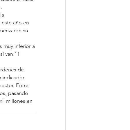
.
la 
 este año en 
omenzaron su 
 muy inferior a 
sí van 11 
órdenes de 
 indicador 
sector. Entre 
ios, pasando 
il millones en 