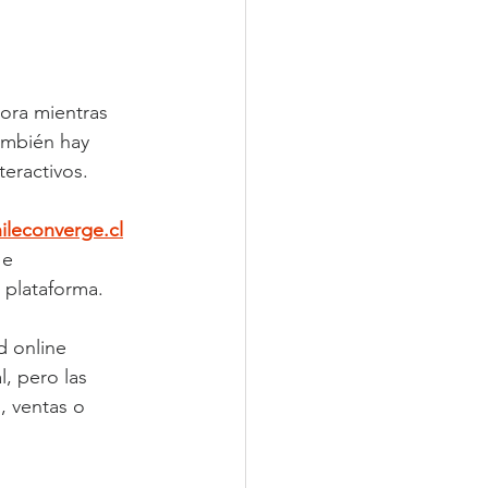
ora mientras 
ambién hay 
teractivos.
ileconverge.cl
 e 
 plataforma.
 online 
, pero las 
, ventas o 