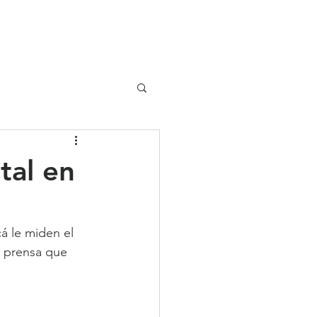
UIPO
CLIENTES
tal en
cá le miden el 
n prensa que 