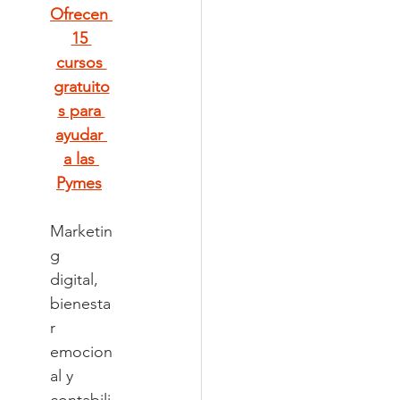
Ofrecen 
15 
cursos 
gratuito
s para 
ayudar 
a las 
Pymes
Marketin
g 
digital, 
bienesta
r 
emocion
al y 