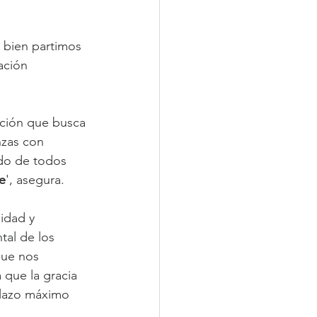
 bien partimos 
ación 
ción que busca 
nzas con 
ido de todos 
e
', asegura.
lidad y 
tal de los 
que nos 
 que la gracia 
plazo máximo 