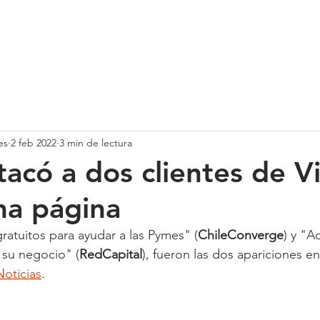
SOMOS
SERVICIOS
CASOS DE ÉXITO
NUESTRO EQ
es
2 feb 2022
3 min de lectura
acó a dos clientes de Vi
ma página
ratuitos para ayudar a las Pymes" (
ChileConverge
) y "A
 su negocio" (
RedCapital
), fueron las dos apariciones e
Noticias
.