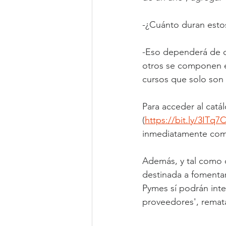
-¿Cuánto duran esto
-Eso dependerá de c
otros se componen e
cursos que solo son 
Para acceder al catá
(
https://bit.ly/3ITq7
inmediatamente comen
Además, y tal como 
destinada a fomentar
Pymes sí podrán inte
proveedores', remat