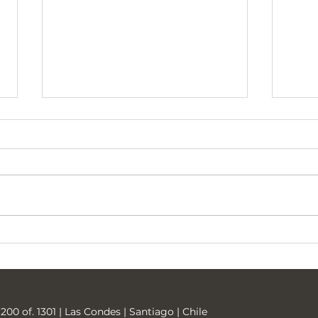
Universidad Tecnológica
Soci
Metropolitana
Bari
200 of. 1301 | Las Condes | Santiago | Chile