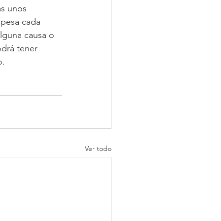
as unos 
 pesa cada 
alguna causa o 
odrá tener 
o.
Ver todo