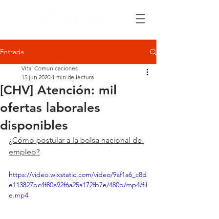
Entrada
Vital Comunicaciones
15 jun 2020
1 min de lectura
[CHV] Atención: mil
ofertas laborales
disponibles
¿Cómo postular a la bolsa nacional de 
empleo?
https://video.wixstatic.com/video/9af1a6_c8d
e113827bc4f80a92f6a25a172fb7e/480p/mp4/fil
e.mp4