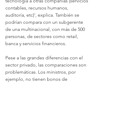
tecnología a otras compañías (servicios 
contables, recursos humanos, 
auditoría, etc)', explica. También se 
podrían compara con un subgerente 
de una multinacional, con más de 500 
personas, de sectores como retail, 
banca y servicios financieros.
Pese a las grandes diferencias con el 
sector privado, las comparaciones son 
problemáticas. Los ministros, por 
ejemplo, no tienen bonos de 
rendimiento. Y los gerentes, por otro 
lado, deben pagar muchas veces su 
propio transporte.
Además, los cargos ministeriales 
tienen otros elementos que no son 
fáciles de cuantificar. El cargo puede 