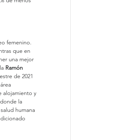
 30% de menos 
eo femenino. 
ntras que en 
ner una mejor 
la 
Ramón 
mestre de 2021 
área 
 alojamiento y 
 donde la 
 salud humana 
ondicionado 