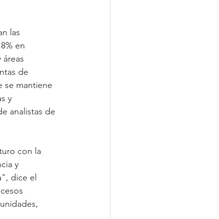
n las 
18% en 
 áreas 
entas de 
ue se mantiene 
s y 
e analistas de 
uro con la 
cia y 
, dice el 
ocesos 
tunidades, 