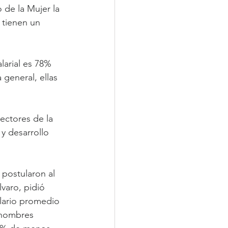
 de la Mujer la 
tienen un 
larial es 78% 
general, ellas 
ectores de la 
y desarrollo 
postularon al 
varo, pidió 
alario promedio 
 hombres 