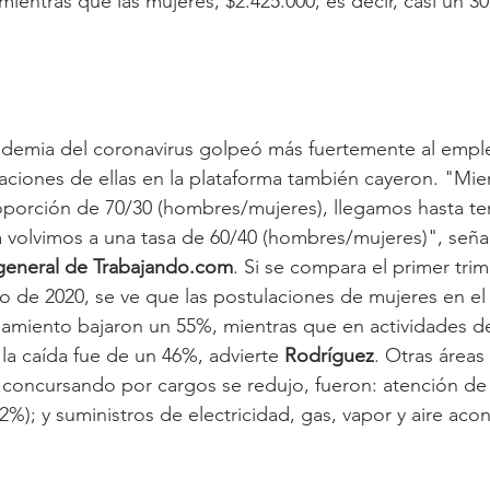
 mientras que las mujeres, $2.425.000, es decir, casi un
ndemia del coronavirus golpeó más fuertemente al empl
laciones de ellas en la plataforma también cayeron. "Mie
oporción de 70/30 (hombres/mujeres), llegamos hasta te
a volvimos a una tasa de 60/40 (hombres/mujeres)", seña
general de Trabajando.com
. Si se compara el primer tri
 de 2020, se ve que las postulaciones de mujeres en el 
amiento bajaron un 55%, mientras que en actividades de
la caída fue de un 46%, advierte 
Rodríguez
. Otras áreas
 concursando por cargos se redujo, fueron: atención de
-12%); y suministros de electricidad, gas, vapor y aire ac