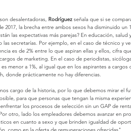
 son desalentadoras, 
Rodríguez 
señala que si se compara
 de 2017, la brecha entre ambos sexos ha disminuido un 
án las expectativas más parejas? En educación, salud y
 las secretarías. Por ejemplo, en el caso de técnico y v
encia es de 2% entre lo que aspiran ellas y ellos, cifra q
 cargos de marketing. En el caso de periodistas, sicóloga
es menor a 1%, al igual que en los aspirantes a cargos d
hh, donde prácticamente no hay diferencias.
s cargo de la historia, por lo que debemos mirar el fut
osible, para que personas que tengan la misma experien
enfrentar los procesos de selección sin un GAP de renta"
"Por otro, lado los empleadores debemos avanzar en pr
ticos en cuanto a sexo y que brinden igualdad de opor
ión, como en la oferta de remuneraciones ofrecidas".