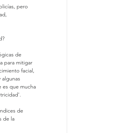
licías, pero 
ad, 
d?
ógicas de 
 para mitigar 
imiento facial, 
y algunas 
te es que mucha 
tricidad'.
ndices de 
 de la 