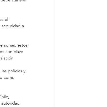
es el 
r seguridad a 
personas, estos 
os son clave 
slación 
 las policías y 
cio como 
hile, 
 autoridad 