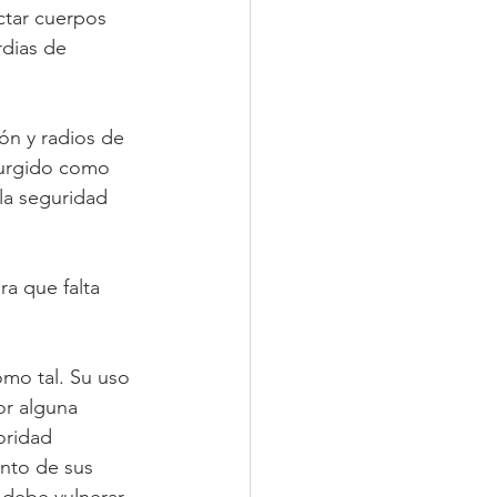
tar cuerpos 
rdias de 
ón y radios de 
surgido como 
 la seguridad 
a que falta 
omo tal. Su uso 
or alguna 
oridad 
nto de sus 
debe vulnerar 