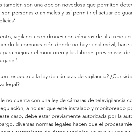
as también son una opción novedosa que permiten detec
 si son personas o animales y así permitir el actuar de gua
licías'.
nto, vigilancia con drones con cámaras de alta resoluci
itiendo la comunicación donde no hay señal móvil, han 
es para mejorar el monitoreo y las labores preventivas de
lugares'.
con respecto a la ley de cámaras de vigilancia? ¿Consider
va legal?
hile no cuenta con una ley de cámaras de televigilancia c
egulación, a no ser que esté instalado y monitoreado p
 este caso, debe estar previamente autorizada por la aut
mbargo, diversas normas legales hacen que el procesamie
como tratamiento de datos sensibles, ya que su uso no 