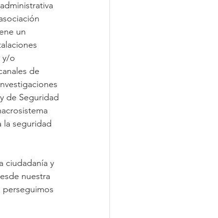
administrativa 
asociación 
iene un 
talaciones 
 y/o 
canales de 
nvestigaciones 
ey de Seguridad 
macrosistema 
 la seguridad 
a ciudadanía y 
desde nuestra 
o perseguimos 