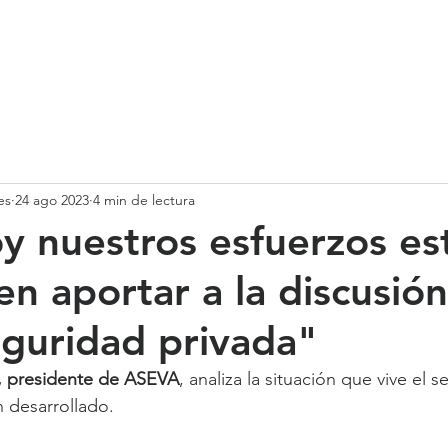
SOMOS
SERVICIOS
CASOS DE ÉXITO
NUESTRO EQ
es
24 ago 2023
4 min de lectura
y nuestros esfuerzos es
n aportar a la discusión
eguridad privada"
, presidente de ASEVA
, analiza la situación que vive el se
 desarrollado.