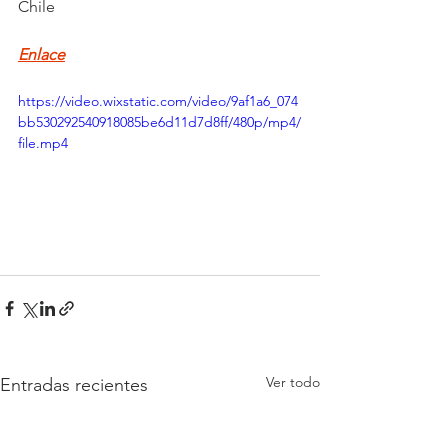
Chile
Enlace
https://video.wixstatic.com/video/9af1a6_074
bb530292540918085be6d11d7d8ff/480p/mp4/
file.mp4
Ver todo
Entradas recientes