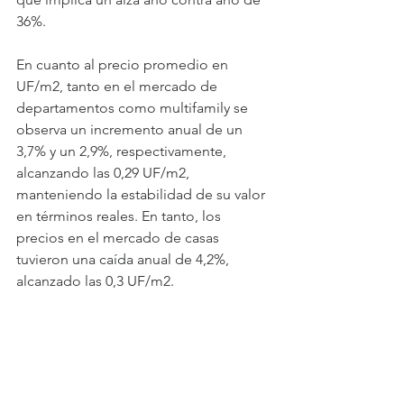
36%.
En cuanto al precio promedio en 
UF/m2, tanto en el mercado de 
departamentos como multifamily se 
observa un incremento anual de un 
3,7% y un 2,9%, respectivamente, 
alcanzando las 0,29 UF/m2, 
manteniendo la estabilidad de su valor 
en términos reales. En tanto, los 
precios en el mercado de casas 
tuvieron una caída anual de 4,2%, 
alcanzado las 0,3 UF/m2.
En este sentido, según señala el 
ejecutivo de 
TOCTOC
, cabe esperar 
que los precios de los arriendos 
continúen en un proceso de 