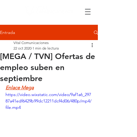
Entrada
Vital Comunicaciones
22 oct 2020
1 min de lectura
[MEGA / TVN] Ofertas de
empleo suben en
septiembre
Enlace Mega
https://video.wixstatic.com/video/9af1a6_297
87a41edf6429b99dc12211dcf4d06/480p/mp4/
file.mp4