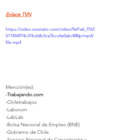
Enlace TVN
https://video.wixstatic.com/video/9af1a6_f763
517454974c31bddb3ca7bcc6e0ab/480p/mp4/
file.mp4
Mención(es):
-Trabajando.com
-Chiletrabajos
-Laborum
-LabLab
-Bolsa Nacional de Empleo (BNE)
-Gobierno de Chile
-Servicio Nacional de Capacitación y 