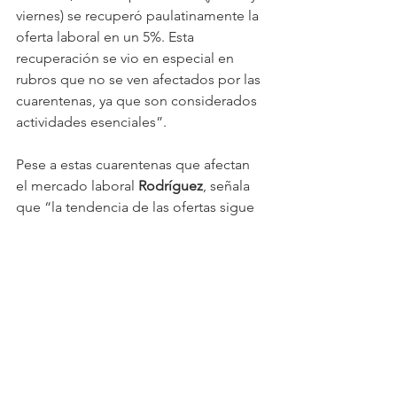
viernes) se recuperó paulatinamente la 
oferta laboral en un 5%. Esta 
recuperación se vio en especial en 
rubros que no se ven afectados por las 
cuarentenas, ya que son considerados 
actividades esenciales”.
Pese a estas cuarentenas que afectan 
el mercado laboral 
Rodríguez
, señala 
que “la tendencia de las ofertas sigue 
al alza, pese a los efectos de los 
anuncios masivos de cuarentena. Esto 
nos muestra que estamos frente a un 
mercado laboral que sigue 
recuperándose y que reacciona 
visiblemente mejor que el año pasado 
a las circunstancias sanitarias. Estamos 
más y mejor preparados y eso es una 