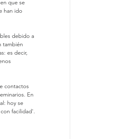
 en que se 
e han ido 
bles debido a 
n también 
s: es decir, 
enos 
de contactos 
seminarios. En 
al: hoy se 
con facilidad'.