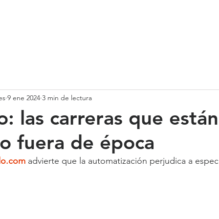
SOMOS
SERVICIOS
CASOS DE ÉXITO
NUESTRO EQ
es
9 ene 2024
3 min de lectura
o: las carreras que están
o fuera de época
do.com
 advierte que la automatización perjudica a espec