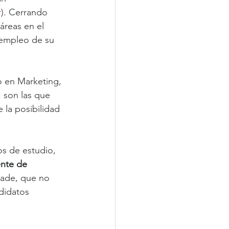
r
). Cerrando 
áreas en el 
 empleo de su 
o en Marketing, 
: son las que 
 la posibilidad 
os de estudio, 
nte de 
ñade, que no 
didatos 