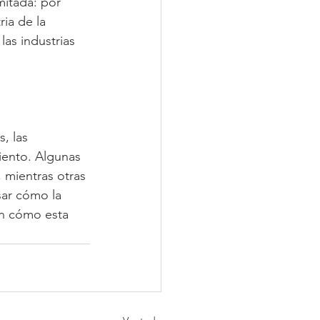
mitada: por 
ia de la 
as industrias 
, las 
iento. Algunas 
mientras otras 
ar cómo la 
en cómo esta 