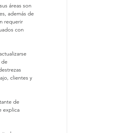
 sus áreas son 
des, además de 
n requerir 
duados con 
ctualizarse 
 de 
destrezas 
jo, clientes y 
tante de 
e explica 