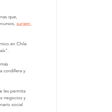
nas que, 
ecursos, 
surgen 
ico en Chile 
aís".
 más 
 cordillera y 
e les permita 
us negocios y 
ario social 