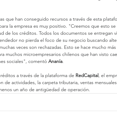
as que han conseguido recursos a través de esta plataf
para la empresa es muy positivo. "Creemos que esto se e
itud de los créditos. Todos los documentos se entregan ví
endedor no pierda el foco de su negocio buscando alter
 muchas veces son rechazadas. Esto se hace mucho más ú
para muchos microempresarios chilenos que han visto cae
nes sociales", comentó 
Ananía
.
créditos a través de la plataforma de 
RedCapital
, el emp
ón de actividades, la carpeta tributaria, ventas mensuale
l menos un año de antigüedad de operación.