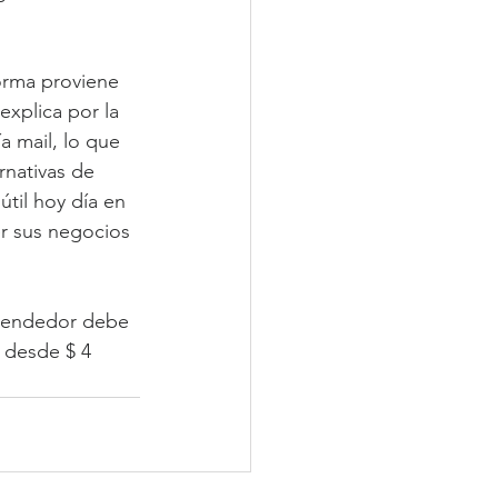
orma proviene 
xplica por la 
a mail, lo que 
nativas de 
til hoy día en 
r sus negocios 
rendedor debe 
s desde $ 4 