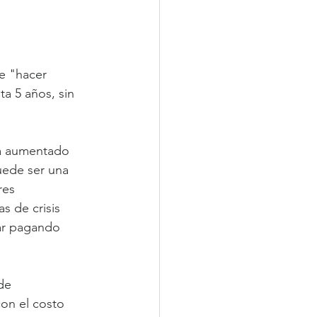
e "hacer 
a 5 años, sin 
ha aumentado 
uede ser una 
res 
s de crisis 
uar pagando 
de 
con el costo 