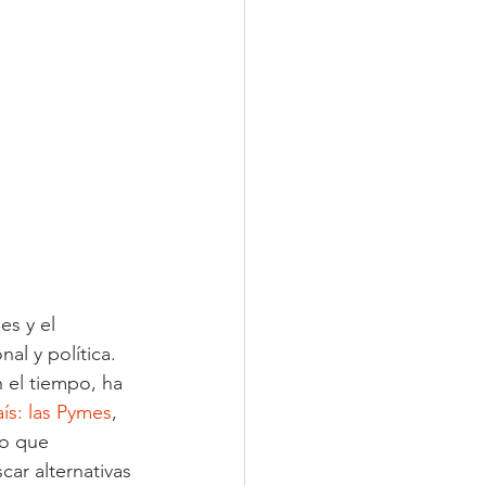
es y el 
l y política. 
 el tiempo, ha 
ís: las Pymes
, 
ro que 
ar alternativas 