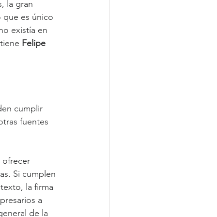
 la gran 
 que es único 
o existía en 
tiene 
Felipe 
den cumplir 
otras fuentes 
ofrecer 
as. Si cumplen 
xto, la firma 
presarios a 
general de la 