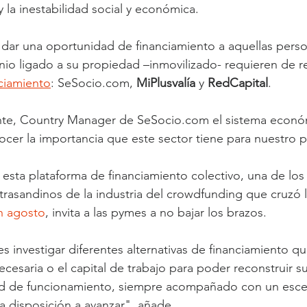
 y la inestabilidad social y económica.
dar una oportunidad de financiamiento a aquellas perso
io ligado a su propiedad –inmovilizado- requieren de r
ciamiento
: SeSocio.com, 
MiPlusvalía
 y 
RedCapital
.
te, Country Manager de SeSocio.com el sistema económ
cer la importancia que este sector tiene para nuestro p
esta plataforma de financiamiento colectivo, una de los
trasandinos de la industria del crowdfunding que cruzó la
en agosto
, invita a las pymes a no bajar los brazos.
 investigar diferentes alternativas de financiamiento qu
ecesaria o el capital de trabajo para poder reconstruir s
dad de funcionamiento, siempre acompañado con un escen
 disposición a avanzar", añade.