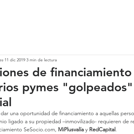
SOMOS
SERVICIOS
CASOS DE ÉXITO
NUESTRO EQ
es
11 dic 2019
3 min de lectura
iones de financiamiento
ios pymes "golpeados" 
ial
dar una oportunidad de financiamiento a aquellas perso
io ligado a su propiedad –inmovilizado- requieren de r
nciamiento SeSocio.com, 
MiPlusvalía 
y 
RedCapital
.