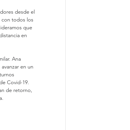
adores desde el 
 con todos los 
sideramos que 
istancia en 
ilar. Ana 
 avanzar en un 
turnos 
de Covid-19. 
n de retorno, 
a.