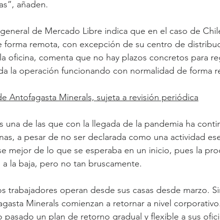
as”, añaden.
 general de Mercado Libre indica que en el caso de Chil
 forma remota, con excepción de su centro de distribuc
a la oficina, comenta que no hay plazos concretos para r
a la operación funcionando con normalidad de forma r
 de Antofagasta Minerals, sujeta a revisión periódica
es una de las que con la llegada de la pandemia ha cont
as, a pesar de no ser declarada como una actividad ese
e mejor de lo que se esperaba en un inicio, pues la pro
 a la baja, pero no tan bruscamente.
los trabajadores operan desde sus casas desde marzo. S
asta Minerals comienzan a retornar a nivel corporativo
o pasado un plan de retorno gradual y flexible a sus ofic