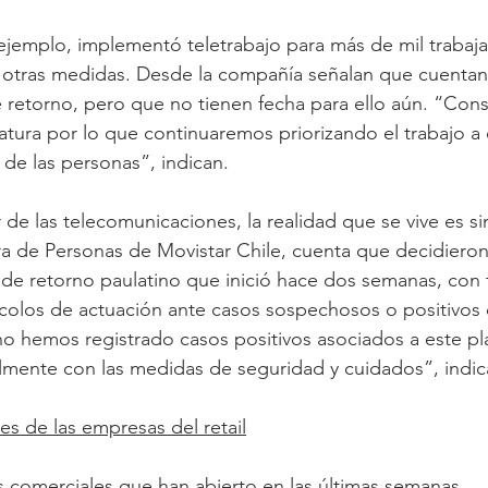
ejemplo, implementó teletrabajo para más de mil trabaj
a otras medidas. Desde la compañía señalan que cuentan
 retorno, pero que no tienen fecha para ello aún. “Con
ura por lo que continuaremos priorizando el trabajo a d
 de las personas”, indican.
 de las telecomunicaciones, la realidad que se vive es sim
ora de Personas de Movistar Chile, cuenta que decidieron
de retorno paulatino que inició hace dos semanas, con 
colos de actuación ante casos sospechosos o positivos 
 hemos registrado casos positivos asociados a este pla
lmente con las medidas de seguridad y cuidados”, indic
des de las empresas del retail
es comerciales que han abierto en las últimas semanas.