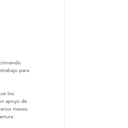
ncionando 
trabajo para 
ue los 
on apoyo de 
arios meses. 
ertura 