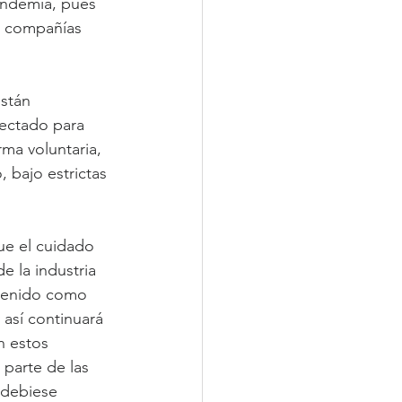
andemia, pues 
as compañías 
stán 
ectado para 
ma voluntaria, 
 bajo estrictas 
ue el cuidado 
e la industria 
 tenido como 
 así continuará 
n estos 
 parte de las 
 debiese 