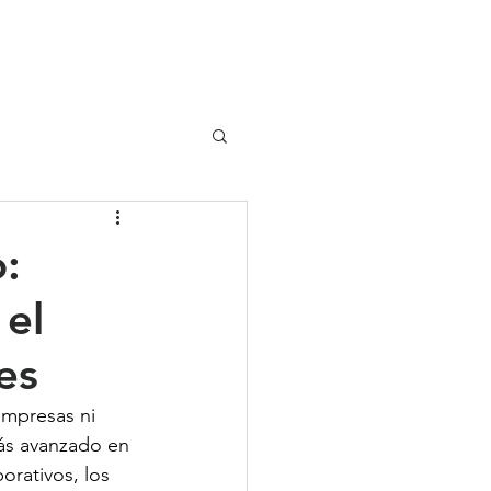
UIPO
CLIENTES
:
 el
es
empresas ni 
más avanzado en 
orativos, los 