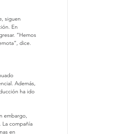
e, siguen 
ión. En 
egresar. “Hemos 
emota”, dice.
inuado 
ncial. Además, 
ducción ha ido 
in embargo, 
. La compañía 
inas en 