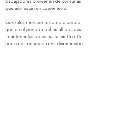
trabajadores provienen de comunas 
que aún están en cuarentena.
González menciona, como ejemplo, 
que en el período del estallido social, 
'mantener las obras hasta las 15 o 16 
horas nos generaba una disminución 
de la producción en 50% o 60%, con 
un sobrecosto aproximado de $600 mil 
diarios'. José Ignacio Maturana, 
gerente de Proyectos de Inmobiliaria 
Norte Verde, afirma que la medida de 
Ñuñoa 'afecta directamente la 
productividad de la obra, fácilmente 
duplicando los plazos de los proyectos 
ubicados en esta comuna. Además, 
dificulta cualquier gestión que 
podamos hacer en línea con mejorar la 
trazabilidad y la gestión de vectores de 