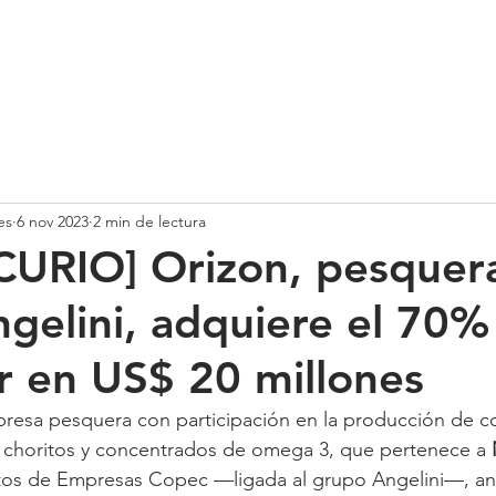
SOMOS
SERVICIOS
CASOS DE ÉXITO
NUESTRO EQ
es
6 nov 2023
2 min de lectura
URIO] Orizon, pesquera
gelini, adquiere el 70%
r en US$ 20 millones
presa pesquera con participación en la producción de co
, choritos y concentrados de omega 3, que pertenece a 
os de Empresas Copec —ligada al grupo Angelini—, anu