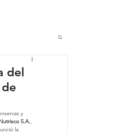
UIPO
CLIENTES
 del
 de
nservas y 
Nutrisco S.A.
, 
nció la 