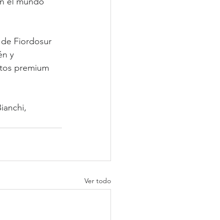
on el mundo 
 de Fiordosur 
én y 
ctos premium 
ianchi, 
Ver todo