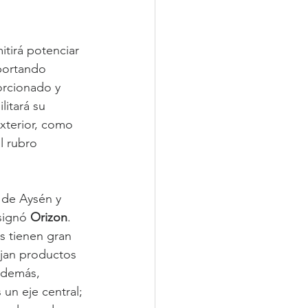
itirá potenciar 
portando 
orcionado y 
itará su 
xterior, como 
l rubro 
 de Aysén y 
signó 
Orizon
.
 tienen gran 
ejan productos 
además, 
un eje central; 