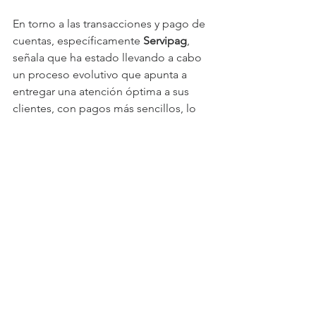
En torno a las transacciones y pago de 
cuentas, específicamente 
Servipag
, 
señala que ha estado llevando a cabo 
un proceso evolutivo que apunta a 
entregar una atención óptima a sus 
clientes, con pagos más sencillos, lo 
que terminó con la actualización de su 
imagen de marca.
Al respecto 
Sáenz 
señala que "nuestra 
propuesta es seguir desarrollando 
soluciones a través de nuestros 
diversos canales de servicio. En este 
sentido, pese a la elevada demanda 
por las transacciones digitales, nuestro 
canal presencial mantiene su 
relevancia, dada su cobertura en todo 
el país y su amplia oferta de servicios". 