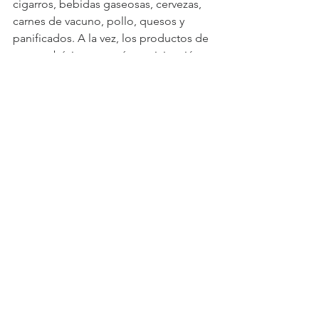
cigarros, bebidas gaseosas, cervezas, 
carnes de vacuno, pollo, quesos y 
panificados. A la vez, los productos de 
canasta básica que más participación 
tienen en términos de ticket son 
quesos, frutas, verduras, pan, carne de 
cerdo, cecinas, harina y huevos. Hay 
que mencionar también algunos 
productos complementarios que están 
dentro del mix principal de las 
compras de los almaceneros y que 
contribuyen a incrementar el ticket de 
compra, como por ejemplo los 
congelados, abarrotes como lomos de 
atún y aceites, artículos de higiene 
personal y de cuidado del bebé como 
papel higiénico, toallas femeninas y 
pañales.