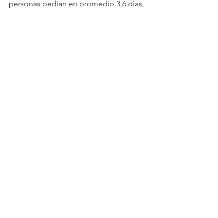
personas pedían en promedio 3,6 días, 
en el mismo periodo de 2020 esa cifra 
subió a 5,2 días.
En marzo, por ejemplo, los días 
requeridos en promedio eran 4,8 en 
2019, y en 2020 la cifra subió a 7,1 días.
Ver todo
Entradas recientes