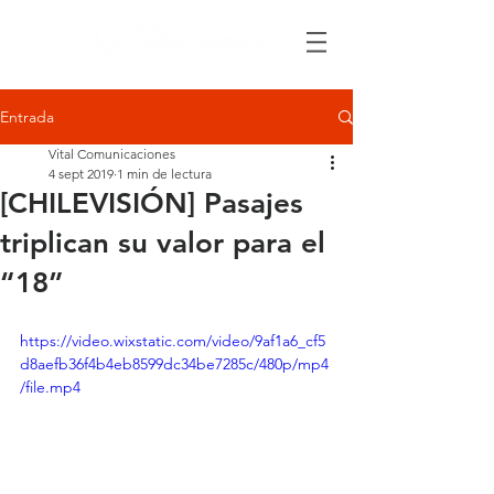
Entrada
Vital Comunicaciones
4 sept 2019
1 min de lectura
[CHILEVISIÓN] Pasajes
triplican su valor para el
“18”
https://video.wixstatic.com/video/9af1a6_cf5
d8aefb36f4b4eb8599dc34be7285c/480p/mp4
/file.mp4