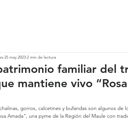
SOMOS
SERVICIOS
CASOS DE ÉXITO
NUESTRO EQ
es
25 may 2023
2 min de lectura
patrimonio familiar del t
que mantiene vivo “Rosa
halinas, gorros, calcetines y bufandas son algunos de l
sa Amada", una pyme de la Región del Maule con tradici