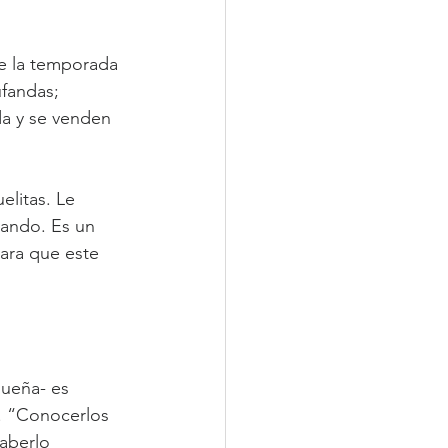
de la temporada 
ufandas; 
a y se venden 
elitas. Le 
ando. Es un 
para que este 
ueña- es 
r. “Conocerlos 
aberlo 