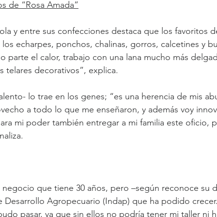
os de “Rosa Amada”
 sola y entre sus confecciones destaca que los favoritos 
n los echarpes, ponchos, chalinas, gorros, calcetines y b
 parte el calor, trabajo con una lana mucho más delgad
os telares decorativos”, explica.
lento- lo trae en los genes; “es una herencia de mis abu
vecho a todo lo que me enseñaron, y además voy innov
ara mi poder también entregar a mi familia este oficio, 
naliza.
negocio que tiene 30 años, pero –según reconoce su d
 de Desarrollo Agropecuario (Indap) que ha podido crece
do pasar, ya que sin ellos no podría tener mi taller ni h