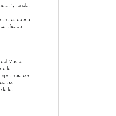
uctos”, señala.
riana es dueña 
ertificado 
 del Maule, 
rollo 
ampesinos, con 
ial, su 
 de los 