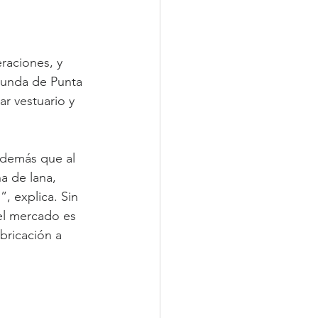
raciones, y 
iunda de Punta 
r vestuario y 
además que al 
a de lana, 
, explica. Sin 
el mercado es 
bricación a 