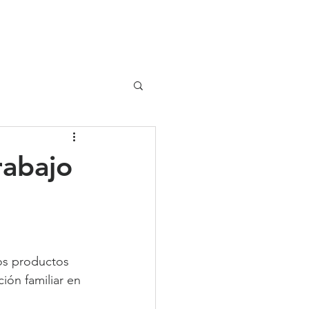
UIPO
CLIENTES
rabajo
os productos 
ón familiar en 