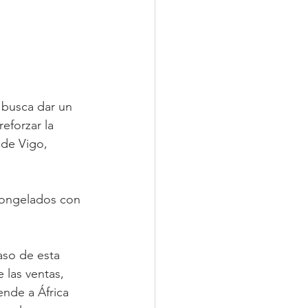
 busca dar un 
eforzar la 
 de Vigo, 
congelados con 
aso de esta 
las ventas, 
nde a África 