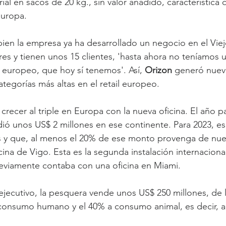
ial en sacos de 20 kg., sin valor añadido, característica
Europa.
bien la empresa ya ha desarrollado un negocio en el Vie
ores y tienen unos 15 clientes, 'hasta ahora no teníamos 
europeo, que hoy sí tenemos'. Así, 
Orizon 
generó nueva
ategorías más altas en el retail europeo.
crecer al triple en Europa con la nueva oficina. El año p
ió unos US$ 2 millones en ese continente. Para 2023, esp
nes y que, al menos el 20% de ese monto provenga de nu
ina de Vigo. Esta es la segunda instalación internacional
eviamente contaba con una oficina en Miami.
 ejecutivo, la pesquera vende unos US$ 250 millones, de l
onsumo humano y el 40% a consumo animal, es decir, ace