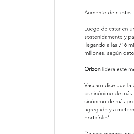
Aumento de cuotas
Luego de estar en un 
sostenidamente y pa
llegando a las 716 m
millones, según dat
Orizon 
lidera este m
Vaccaro dice que la 
es sinónimo de más p
sinónimo de más prod
agregado y a metern
portafolio'.
De esta manera, no se