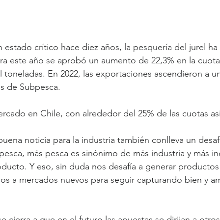
estado crítico hace diez años, la pesquería del jurel ha
ra este año se aprobó un aumento de 22,3% en la cuota 
il toneladas. En 2022, las exportaciones ascendieron a u
os de Subpesca.
ercado en Chile, con alrededor del 25% de las cuotas as
buena noticia para la industria también conlleva un desaf
esca, más pesca es sinónimo de más industria y más ind
ucto. Y eso, sin duda nos desafía a generar productos 
os a mercados nuevos para seguir capturando bien y am
 cierra a que en el futuro las apuestas se dirijan a otro