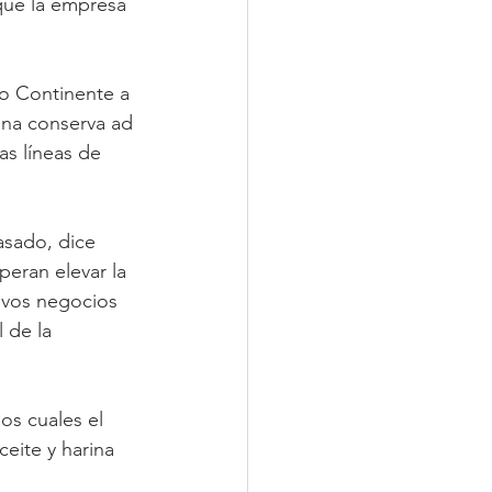
 que la empresa 
jo Continente a 
una conserva ad 
s líneas de 
asado, dice 
eran elevar la 
evos negocios 
 de la 
os cuales el 
ite y harina 