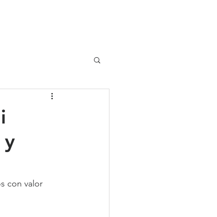
UIPO
CLIENTES
i
 y
s con valor 