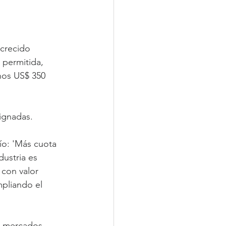
 crecido 
permitida, 
nos US$ 350 
ignadas.
ío: 'Más cuota 
ustria es 
con valor 
pliando el 
s mercados. 