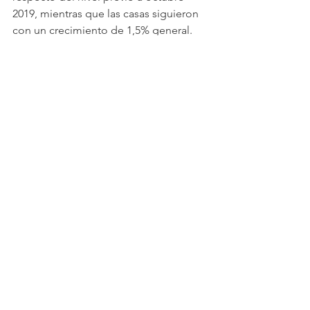
2019, mientras que las casas siguieron 
con un crecimiento de 1,5% general.
Desde julio, comienza una lenta 
recuperación del mercado de 
departamentos, creciendo la UF/m2 un 
2,8% durante octubre, en comparación 
a los niveles exhibidos por el mercado 
un año atrás. El mercado de casas, en 
tanto, muestra un aumento de 12,2% 
de la UF/m2.
"El efecto del desconfinamiento sobre 
los precios ha sido de amplia 
recuperación. En el mercado de 
departamentos vemos que éstos 
alcanzan los niveles observados previo 
al estallido, aunque algo más lento 