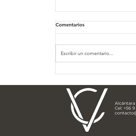
Comentarios
Clínica Somno
Escribir un comentario...
Alcántara 
Cel: +56 
contacto@