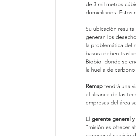
de 3 mil metros cúb
domiciliarios. Estos
Su ubicación resulta
generan los desechos 
la problemática del
basura deben traslad
Biobío, donde se encu
la huella de carbono
Remap 
tendrá una v
el alcance de las te
empresas del área sa
El 
gerente general 
“misión es ofrecer al
conocer el servicio 