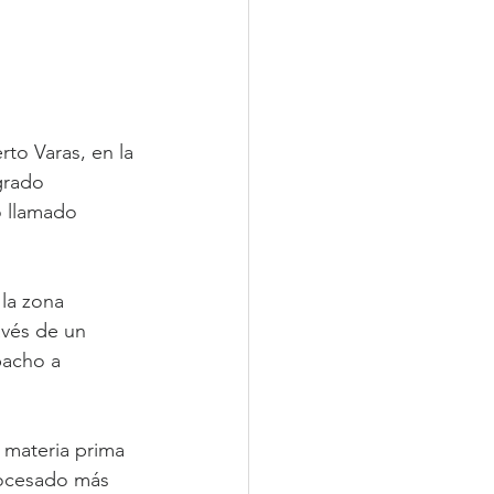
rto Varas, en la 
grado 
o llamado 
la zona 
avés de un 
pacho a 
 materia prima 
rocesado más 