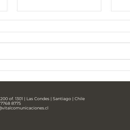
Universidad Tecnológica
Soci
Metropolitana
Bari
200 of. 1301 | Las Condes | Santiago | Chile
9 7768 8775
vitalcomunicaciones.cl