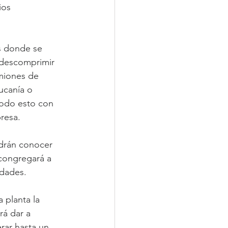
ios 
s donde se 
descomprimir 
miones de 
ucanía o 
todo esto con 
resa.
odrán conocer 
congregará a 
idades.
 planta la 
rá dar a 
rar hasta un 