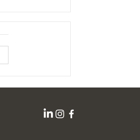
edad Chilena de Cirugía
átrica y Metabólica