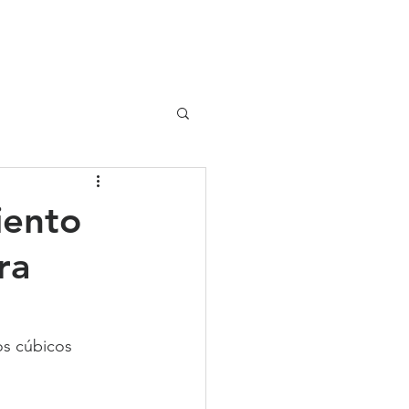
UIPO
CLIENTES
iento
ra
os cúbicos 