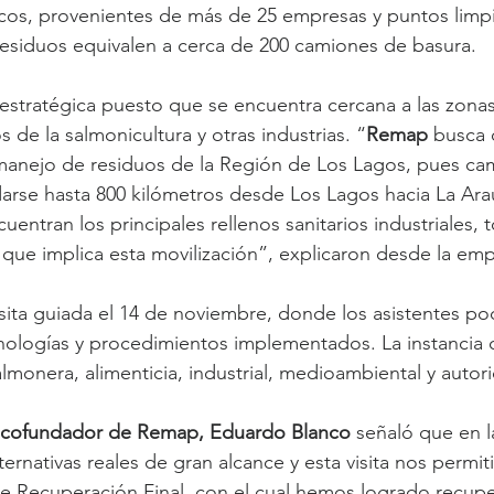
icos, provenientes de más de 25 empresas y puntos limp
 residuos equivalen a cerca de 200 camiones de basura.
 estratégica puesto que se encuentra cercana a las zona
de la salmonicultura y otras industrias. “
Remap 
busca 
 manejo de residuos de la Región de Los Lagos, pues ca
arse hasta 800 kilómetros desde Los Lagos hacia La Ara
entran los principales rellenos sanitarios industriales, 
 que implica esta movilización”, explicaron desde la emp
isita guiada el 14 de noviembre, donde los asistentes p
cnologías y procedimientos implementados. La instancia 
lmonera, alimenticia, industrial, medioambiental y autor
y cofundador de Remap, Eduardo Blanco
 señaló que en la
ternativas reales de gran alcance y esta visita nos permiti
de Recuperación Final, con el cual hemos logrado recupe