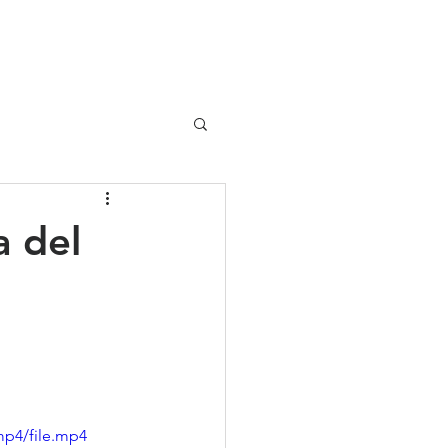
UIPO
CLIENTES
 del
mp4/file.mp4