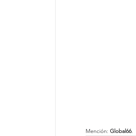
Mención: 
Global66
.