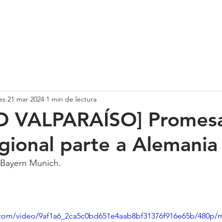
SOMOS
SERVICIOS
CASOS DE ÉXITO
NUESTRO EQ
es
21 mar 2024
1 min de lectura
D VALPARAÍSO] Promesa
egional parte a Alemania
 Bayern Munich.
ic.com/video/9af1a6_2ca5c0bd651e4aab8bf31376f916e65b/480p/