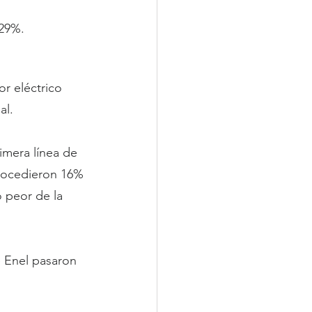
 29%.
r eléctrico 
al.
 
mera línea de 
trocedieron 16% 
o peor de la 
e Enel pasaron 