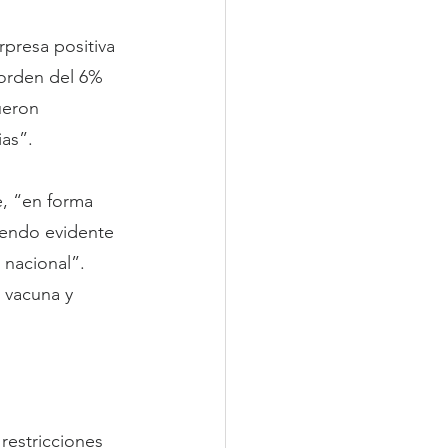
presa positiva 
 orden del 6% 
ueron 
ias”.
e, “en forma 
iendo evidente 
 nacional”.
 vacuna y 
restricciones 