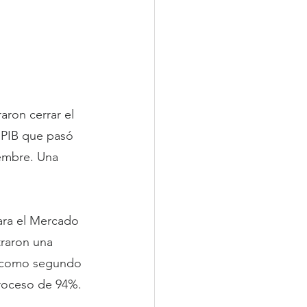
aron cerrar el 
 PIB que pasó 
iembre. Una 
ara el Mercado 
traron una 
r como segundo 
troceso de 94%.