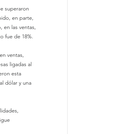
ue superaron 
ido, en parte, 
 en las ventas, 
to fue de 18%.
en ventas, 
as ligadas al 
eron esta 
l dólar y una 
lidades, 
igue 