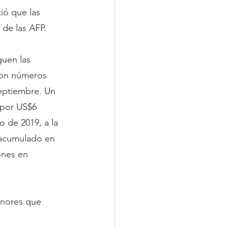
ió que las 
de las AFP. 
uen las 
ron números 
 septiembre. Un 
 por US$6 
 de 2019, a la 
 acumulado en 
ones en 
enores que 