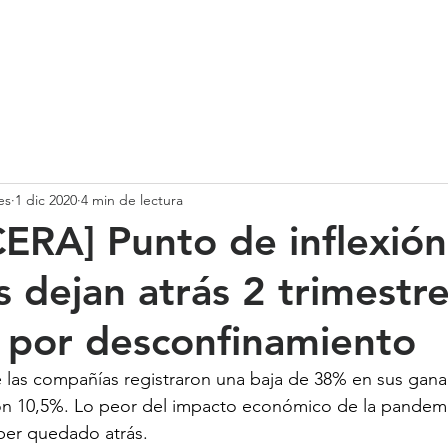
SOMOS
SERVICIOS
CASOS DE ÉXITO
NUESTRO EQ
es
1 dic 2020
4 min de lectura
ERA] Punto de inflexión
 dejan atrás 2 trimestr
 por desconfinamiento
re las compañías registraron una baja de 38% en sus gana
ron 10,5%. Lo peor del impacto económico de la pandemi
er quedado atrás.