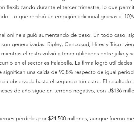
n flexibizando durante el tercer trimestre, lo que permit
ndo. Lo que recibió un empujón adicional gracias al 10% 
nal online siguió aumentando de peso. En todo caso, sig
son generalizadas. Ripley, Cencosud, Hites y Tricot vie
, mientras el resto volvió a tener utilidades entre julio y
rrió en el sector es Falabella. La firma logró utilidades
 significan una caída de 90,8% respecto de igual período
encia observada hasta el segundo trimestre. El resultado
meses de año sigue en terreno negativo, con U$136 mill
viernes pérdidas por $24.500 millones, aunque fueron m