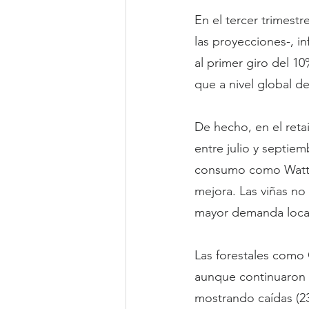
En el tercer trimest
las proyecciones-, i
al primer giro del 1
que a nivel global d
De hecho, en el reta
entre julio y septie
consumo como Watt’s 
mejora. Las viñas no 
mayor demanda local 
Las forestales como 
aunque continuaron g
mostrando caídas (23