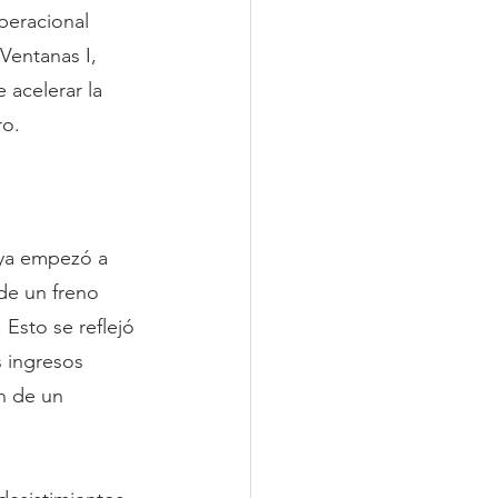
peracional 
Ventanas I, 
acelerar la 
ro.
 ya empezó a 
 de un freno 
 Esto se reflejó 
s ingresos 
n de un 