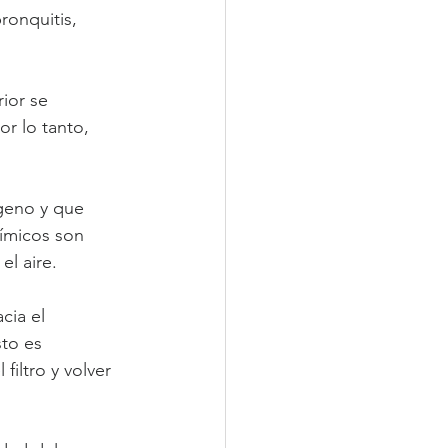
ronquitis, 
ior se 
r lo tanto, 
geno y que 
ímicos son 
el aire.
cia el 
to es 
iltro y volver 