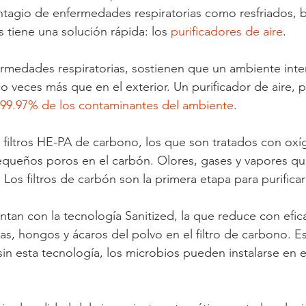
ontagio de enfermedades respiratorias como resfriados, b
as tiene una solución rápida: los 
purificadores de aire
.
ermedades respiratorias, sostienen que un ambiente inter
 veces más que en el exterior. Un purificador de aire, po
 99.97% de los contaminantes del ambiente
.
 filtros HE-PA de carbono, los que son tratados con oxí
equeños poros en el carbón. Olores, gases y vapores qu
Los filtros de carbón son la primera etapa para purificar 
tan con la tecnología Sanitized, la que reduce con efica
as, hongos y ácaros del polvo en el filtro de carbono. Es
n esta tecnología, los microbios pueden instalarse en el f