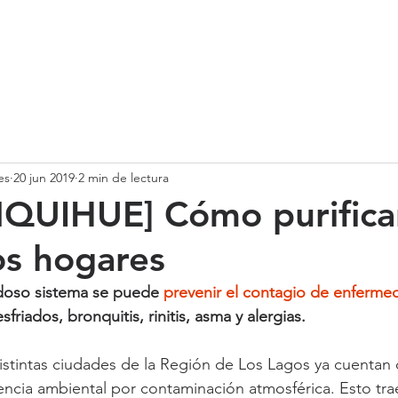
SOMOS
SERVICIOS
CASOS DE ÉXITO
NUESTRO EQ
es
20 jun 2019
2 min de lectura
QUIHUE] Cómo purificar
los hogares
doso sistema se puede 
prevenir el contagio de enferme
friados, bronquitis, rinitis, asma y alergias.
istintas ciudades de la Región de Los Lagos ya cuentan 
cia ambiental por contaminación atmosférica. Esto trae