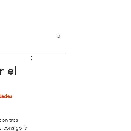
UIPO
CLIENTES
 el
dades 
con tres 
 consigo la 