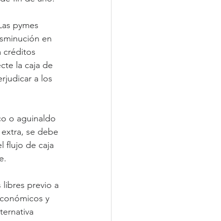
 Las pymes 
isminución en 
 créditos 
te la caja de 
judicar a los 
co o aguinaldo 
 extra, se debe 
 flujo de caja 
e.
libres previo a 
 económicos y 
ternativa 