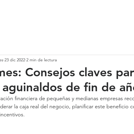
SOMOS
SERVICIOS
CASOS DE ÉXITO
NUESTRO EQ
es
23 dic 2022
2 min de lectura
mes: Consejos claves pa
 aguinaldos de fin de añ
ración financiera de pequeñas y medianas empresas rec
erar la caja real del negocio, planificar este beneficio c
incentivos.