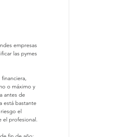
randes empresas 
ficar las pymes 
financiera, 
imo o máximo y 
a antes de 
a está bastante 
riesgo el 
 el profesional.
 de fin de año: