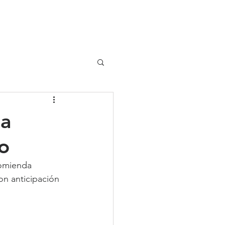
UIPO
CLIENTES
ra
o
omienda 
on anticipación 