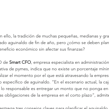
on ello, la tradición de muchas pequeñas, medianas y g
ado aguinaldo de fin de año, pero ¿cómo se deben plani
eneficio económico sin afectar sus finanzas?
O de 
Smart CFO
, empresa especialista en administración 
trativa de pymes, indica que no existe un porcentaje mín
lizar el momento por el que está atravesando la empres
 específico de aguinaldo. “En el escenario actual, la caj
e lo responsable es entregar un monto que no ponga en 
s obligaciones de la empresa en el corto plazo”, admite
entrega tres consejos claves para planificar el aguinaldo