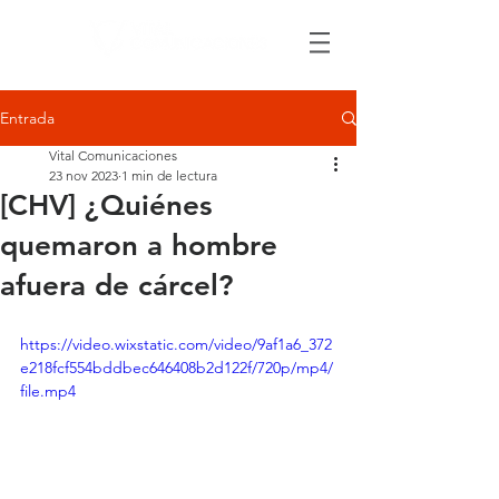
Entrada
Vital Comunicaciones
23 nov 2023
1 min de lectura
[CHV] ¿Quiénes
quemaron a hombre
afuera de cárcel?
https://video.wixstatic.com/video/9af1a6_372
e218fcf554bddbec646408b2d122f/720p/mp4/
file.mp4