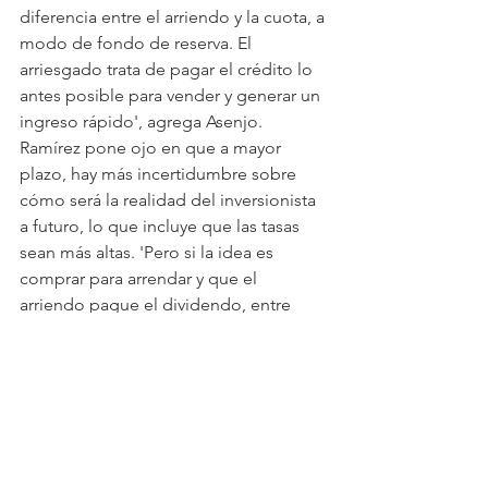
diferencia entre el arriendo y la cuota, a 
modo de fondo de reserva. El 
arriesgado trata de pagar el crédito lo 
antes posible para vender y generar un 
ingreso rápido', agrega Asenjo. 
Ramírez pone ojo en que a mayor 
plazo, hay más incertidumbre sobre 
cómo será la realidad del inversionista 
a futuro, lo que incluye que las tasas 
sean más altas. 'Pero si la idea es 
comprar para arrendar y que el 
arriendo pague el dividendo, entre 
más plazo, más bajo será el dividendo 
y una vacancia, por ejemplo, va a doler 
menos en el bolsillo', asegura. 