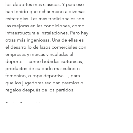
los deportes más clásicos. Y para eso 
han tenido que echar mano a diversas 
estrategias. Las más tradicionales son 
las mejoras en las condiciones, como 
infraestructura e instalaciones. Pero hay 
otras más ingeniosas. Una de ellas es 
el desarrollo de lazos comerciales con 
empresas y marcas vinculadas al 
deporte —como bebidas isotónicas, 
productos de cuidado masculino o 
femenino, o ropa deportiva—, para 
que los jugadores reciban premios o 
regalos después de los partidos.
Pedro Covarrubias asegura que el 
futbolito sigue teniendo su público y 
que no ha decaído en los últimos 
años. “Siempre va generando nuevos 
interesados desde temprana edad, 