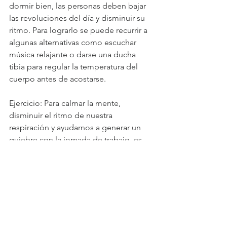
dormir bien, las personas deben bajar 
las revoluciones del día y disminuir su 
ritmo. Para lograrlo se puede recurrir a 
algunas alternativas como escuchar 
música relajante o darse una ducha 
tibia para regular la temperatura del 
cuerpo antes de acostarse.
Ejercicio: Para calmar la mente, 
disminuir el ritmo de nuestra 
respiración y ayudarnos a generar un 
quiebre con la jornada de trabajo, es 
una buena idea incluir una rutina de 
meditación para finalizar nuestra 
jornada.
Controlar la luminosidad: Los 
especialistas recomiendan tratar de 
tomar luz solar en las primeras horas 