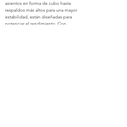
asientos en forma de cubo hasta 
respaldos más altos para una mayor 
estabilidad, están diseñadas para 
potenciar el rendimiento. Con 
características como ruedas traseras 
adicionales y aros de empuje más 
grandes, los atletas demuestran su 
fuerza y destreza en cada movimiento.
Ver todo
Entradas recientes