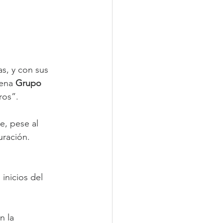
s, y con sus 
ena 
Grupo 
ros”.
e, pese al 
uración. 
inicios del 
n la 