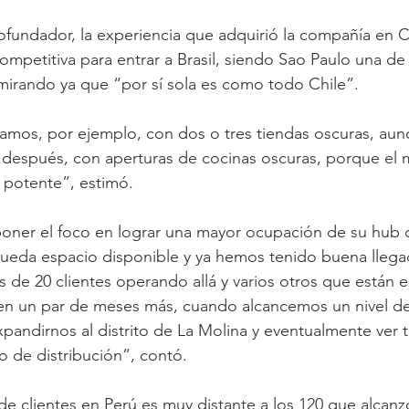
fundador, la experiencia que adquirió la compañía en Chi
mpetitiva para entrar a Brasil, siendo Sao Paulo una de l
mirando ya que “por sí sola es como todo Chile”.
tamos, por ejemplo, con dos o tres tiendas oscuras, au
 después, con aperturas de cocinas oscuras, porque el 
 potente”, estimó.
oner el foco en lograr una mayor ocupación de su hub d
ueda espacio disponible y ya hemos tenido buena llegad
de 20 clientes operando allá y varios otros que están 
, en un par de meses más, cuando alcancemos un nivel d
andirnos al distrito de La Molina y eventualmente ver t
o de distribución”, contó.
de clientes en Perú es muy distante a los 120 que alcanz