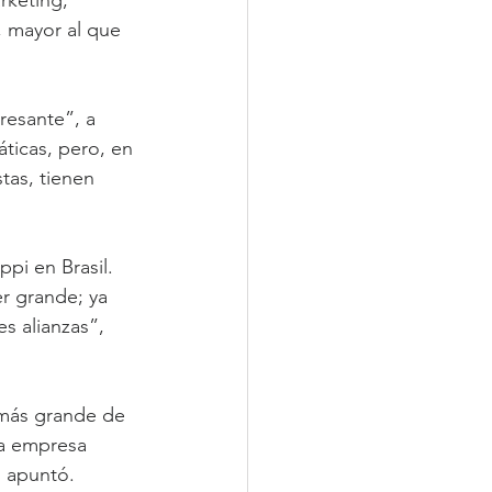
, mayor al que 
resante”, a 
áticas, pero, en 
tas, tienen 
pi en Brasil. 
r grande; ya 
s alianzas”, 
 más grande de 
a empresa 
 apuntó. 