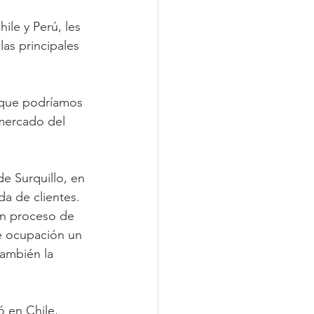
le y Perú, les 
as principales 
nque podríamos 
mercado del 
e Surquillo, en 
a de clientes. 
en proceso de 
e ocupación un 
ambién la 
ó en Chile, 