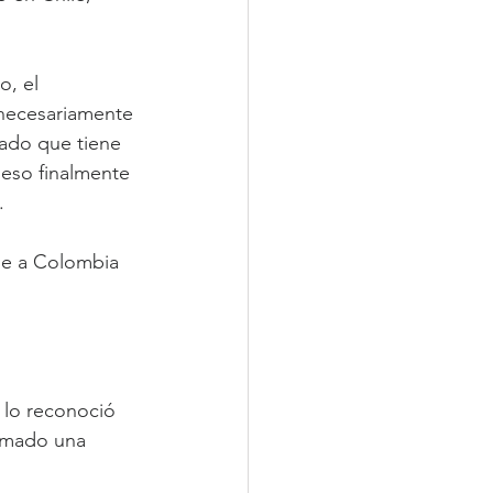
, el 
 necesariamente 
cado que tiene 
y eso finalmente 
.
se a Colombia 
 lo reconoció 
omado una 