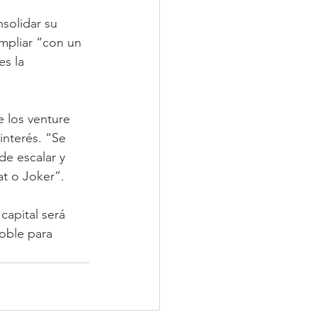
solidar su 
ampliar “con un 
s la 
 los venture 
interés. “Se 
de escalar y 
t o Joker”.
capital será 
oble para 