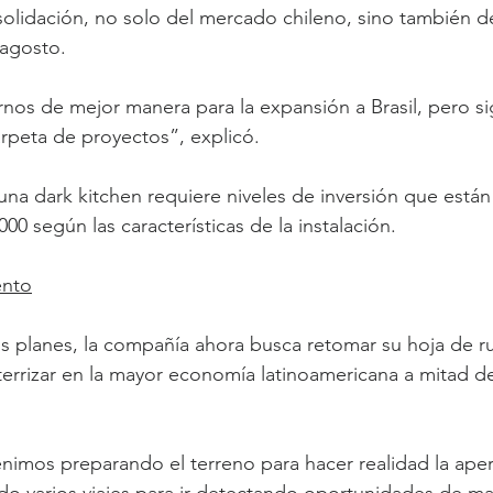
nsolidación, no solo del mercado chileno, sino también d
agosto. 
rnos de mejor manera para la expansión a Brasil, pero s
rpeta de proyectos”, explicó.
 una dark kitchen requiere niveles de inversión que están
000 según las características de la instalación. 
ento
s planes, la compañía ahora busca retomar su hoja de ru
terrizar en la mayor economía latinoamericana a mitad d
nimos preparando el terreno para hacer realidad la apert
o varios viajes para ir detectando oportunidades de ma