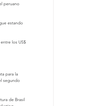
el peruano 
igue estando 
 entre los US$ 
ta para la 
el segundo 
ura de Brasil 
rketing, 