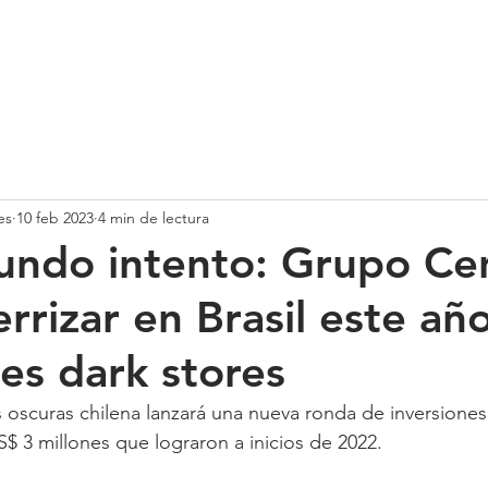
SOMOS
SERVICIOS
CASOS DE ÉXITO
NUESTRO EQ
es
10 feb 2023
4 min de lectura
undo intento: Grupo Cen
rrizar en Brasil este año
es dark stores
s oscuras chilena lanzará una nueva ronda de inversiones 
S$ 3 millones que lograron a inicios de 2022.