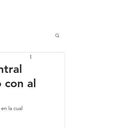
UIPO
CLIENTES
tral
 con al
en la cual 