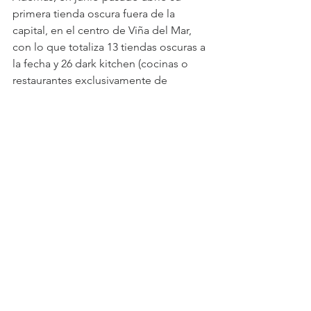
primera tienda oscura fuera de la 
capital, en el centro de Viña del Mar, 
con lo que totaliza 13 tiendas oscuras a 
la fecha y 26 dark kitchen (cocinas o 
restaurantes exclusivamente de 
delivery).
Iglesias explica que eligieron partir por 
la región de Valparaíso porque es una 
zona con alta afluencia de pedidos y 
penetración de e-commerce, además 
de acercarse nuevos polos 
inmobiliarios como Concón y Reñaca.
Ver todo
Entradas recientes