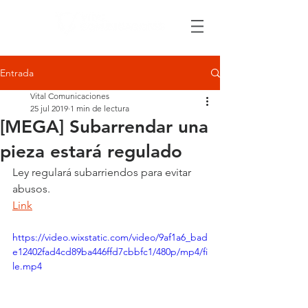
Entrada
Vital Comunicaciones
25 jul 2019
1 min de lectura
[MEGA] Subarrendar una
pieza estará regulado
Ley regulará subarriendos para evitar 
abusos.
Link
https://video.wixstatic.com/video/9af1a6_bad
e12402fad4cd89ba446ffd7cbbfc1/480p/mp4/fi
le.mp4