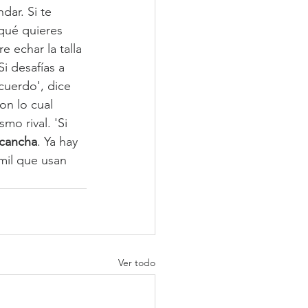
ar. Si te 
 qué quieres 
e echar la talla 
i desafías a 
cuerdo', dice 
on lo cual 
mo rival. 'Si 
cancha
. Ya hay 
 mil que usan 
Ver todo