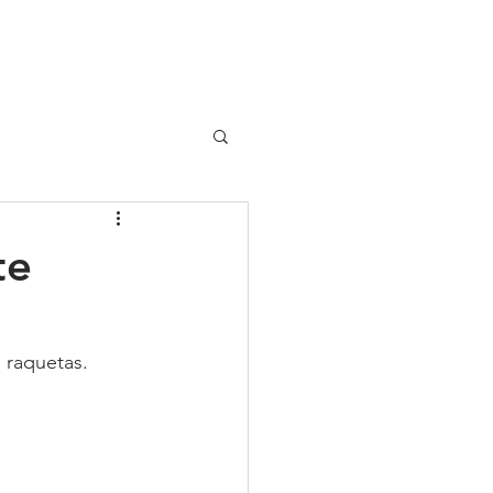
UIPO
CLIENTES
te
e raquetas. 