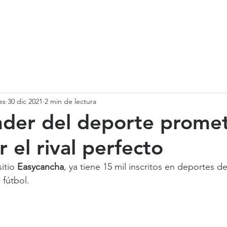
SOMOS
SERVICIOS
CASOS DE ÉXITO
NUESTRO EQ
es
30 dic 2021
2 min de lectura
nder del deporte prome
 el rival perfecto
itio 
Easycancha
, ya tiene 15 mil inscritos en deportes d
 fútbol.