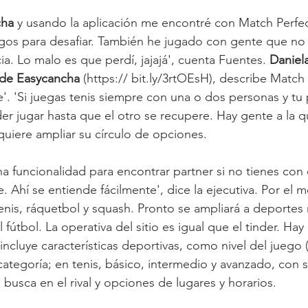
ha 
y usando la aplicación me encontré con Match Perfec
igos para desafiar. También he jugado con gente que no
a. Lo malo es que perdí, jajajá', cuenta Fuentes. 
Daniel
de Easycancha 
(https:// bit.ly/3rtOEsH), describe Matc
e'. 'Si juegas tenis siempre con una o dos personas y tu 
der jugar hasta que el otro se recupere. Hay gente a la q
uiere ampliar su círculo de opciones.
a funcionalidad para encontrar partner si no tienes con 
. Ahí se entiende fácilmente', dice la ejecutiva. Por el 
enis, ráquetbol y squash. Pronto se ampliará a deportes 
 fútbol. La operativa del sitio es igual que el tinder. Hay
ue incluye características deportivas, como nivel del juego
categoría; en tenis, básico, intermedio y avanzado, con 
busca en el rival y opciones de lugares y horarios.