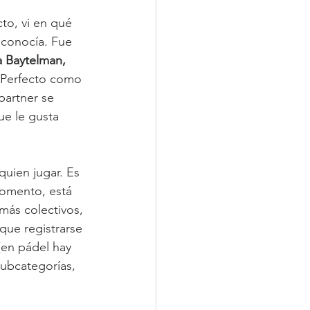
to, vi en qué 
 conocía. Fue 
a Baytelman, 
h Perfecto como 
partner se 
ue le gusta 
quien jugar. Es 
momento, está 
más colectivos, 
 que registrarse 
 (en pádel hay 
subcategorías, 