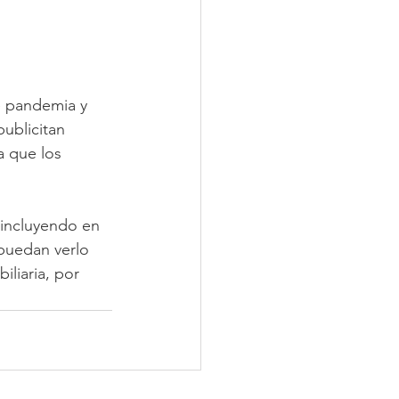
e pandemia y 
ublicitan 
a que los 
 incluyendo en 
puedan verlo 
iliaria, por 