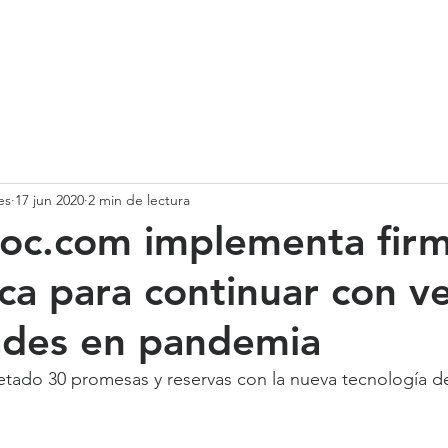
SOMOS
SERVICIOS
CASOS DE ÉXITO
NUESTRO EQ
es
17 jun 2020
2 min de lectura
toc.com implementa fir
ica para continuar con v
ades en pandemia
etado 30 promesas y reservas con la nueva tecnología de