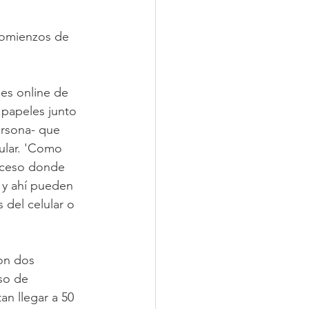
comienzos de 
nes online de 
 papeles junto 
ersona- que 
ular. 'Como 
acceso donde 
 y ahí pueden 
 del celular o 
on dos 
so de 
n llegar a 50 