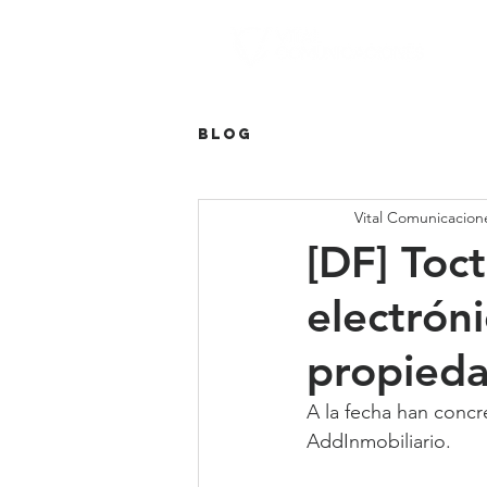
Blog
Vital Comunicacion
[DF] Toc
electrón
propied
A la fecha han concr
AddInmobiliario.