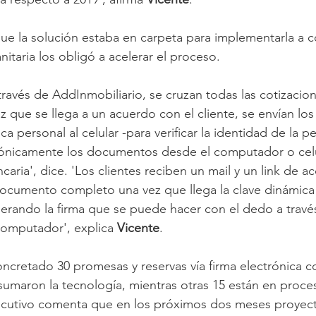
que la solución estaba en carpeta para implementarla a 
anitaria los obligó a acelerar el proceso.
través de AddInmobiliario, se cruzan todas las cotizacio
z que se llega a un acuerdo con el cliente, se envían los
a personal al celular -para verificar la identidad de la p
trónicamente los documentos desde el computador o cel
caria', dice. 'Los clientes reciben un mail y un link de 
documento completo una vez que llega la clave dinámica
nerando la firma que se puede hacer con el dedo a través
omputador', explica 
Vicente
.
oncretado 30 promesas y reservas vía firma electrónica c
 sumaron la tecnología, mientras otras 15 están en proce
ecutivo comenta que en los próximos dos meses proyecta