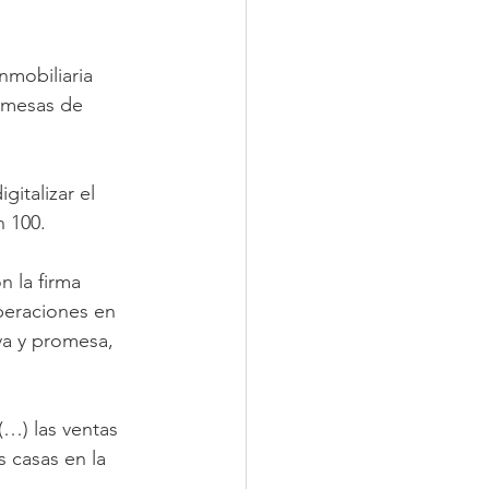
nmobiliaria 
omesas de 
italizar el 
n 100.
n la firma 
peraciones en 
va y promesa, 
(…) las ventas 
 casas en la 