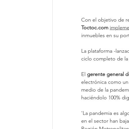
Con el objetivo de re
Toctoc.com
implemen
inmuebles en su port
La plataforma -lanzad
ciclo completo de la
El 
gerente general d
electrónica como un 
medio de la pandemia
haciéndolo 100% digi
'La pandemia es algo 
en el sector han baj
Región Metropolitana