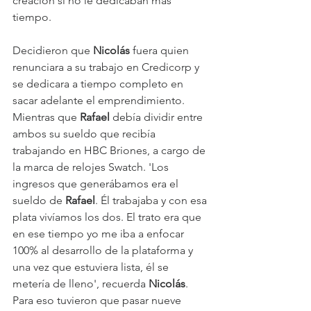
creación si no le dedicaban más 
tiempo.
Decidieron que 
Nicolás 
fuera quien 
renunciara a su trabajo en Credicorp y 
se dedicara a tiempo completo en 
sacar adelante el emprendimiento. 
Mientras que 
Rafael 
debía dividir entre 
ambos su sueldo que recibía 
trabajando en HBC Briones, a cargo de 
la marca de relojes Swatch. 'Los 
ingresos que generábamos era el 
sueldo de 
Rafael
. Él trabajaba y con esa 
plata vivíamos los dos. El trato era que 
en ese tiempo yo me iba a enfocar 
100% al desarrollo de la plataforma y 
una vez que estuviera lista, él se 
metería de lleno', recuerda 
Nicolás
. 
Para eso tuvieron que pasar nueve 