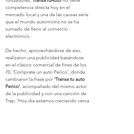
fundadores, 
TransaTuAuto 
no tiene 
competencia directa hoy en el 
mercado local y una de las causas sería 
que el mundo automotriz no se ha 
sumado de lleno al comercio 
electrónico. 
De hecho, aprovechándose de eso, 
realizaron una publicidad basándose 
en el clásico comercial de fines de los 
70, 'Cómprate un auto Perico', donde 
cambiaron la frase por 
'Transa tu auto 
Perico'
, acompañado del mismo actor 
de la publicidad y con una canción de 
Trap. 'Hoy día estamos creciendo cerca 
o más del 100% con respecto al año 
pasado y el mercado que tenemos hoy 
para atacar es gigantesco. Si bien el 
país está hacia abajo, nuestro negocio 