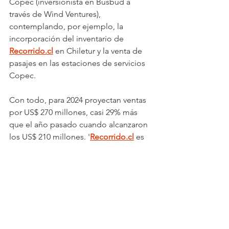
Copec (inversionista en Busbud a 
través de Wind Ventures), 
contemplando, por ejemplo, la 
incorporación del inventario de 
Recorrido.cl
 en Chiletur y la venta de 
pasajes en las estaciones de servicios 
Copec.
Con todo, para 2024 proyectan ventas 
por US$ 270 millones, casi 29% más 
que el año pasado cuando alcanzaron 
los US$ 210 millones. '
Recorrido.cl
 es 
una empresa rentable desde 2017, 
creciendo con sus propios recursos', 
finaliza 
Narli
.