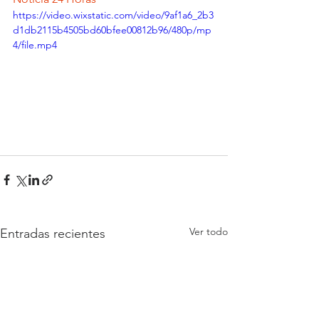
https://video.wixstatic.com/video/9af1a6_2b3
d1db2115b4505bd60bfee00812b96/480p/mp
4/file.mp4
Ver todo
Entradas recientes