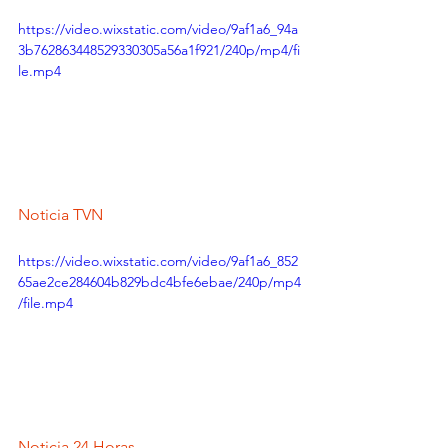
https://video.wixstatic.com/video/9af1a6_94a
3b762863448529330305a56a1f921/240p/mp4/fi
le.mp4
Noticia TVN
https://video.wixstatic.com/video/9af1a6_852
65ae2ce284604b829bdc4bfe6ebae/240p/mp4
/file.mp4
Noticia 24 Horas