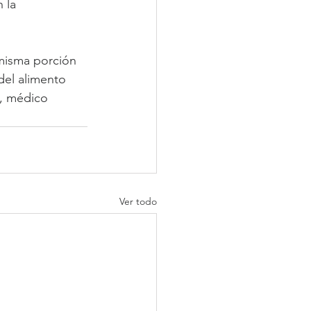
 la 
misma porción 
del alimento 
i, médico 
Ver todo