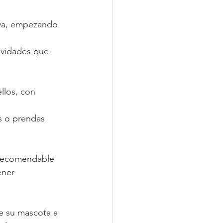
iva, empezando 
tividades que 
llos, con 
s o prendas 
 recomendable 
ener 
e su mascota a 