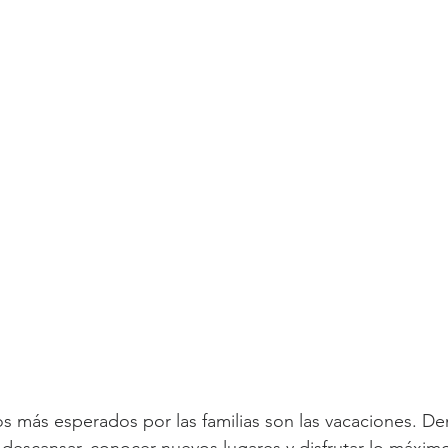
más esperados por las familias son las vacaciones. Den
s descansar, conocer nuevos lugares y disfrutar lo máximo