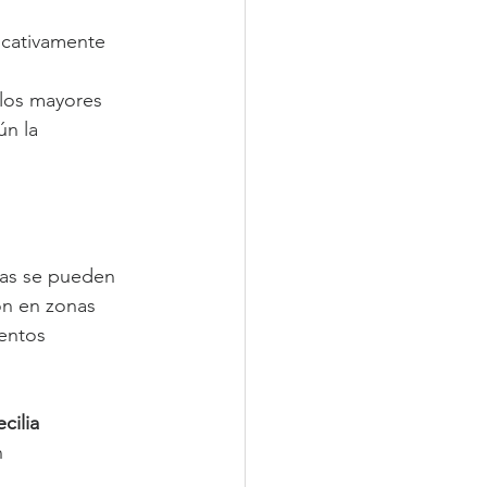
icativamente 
los mayores 
ún la 
tas se pueden 
ón en zonas 
entos 
cilia 
 