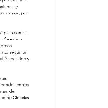
siones, y 
 sus amos, por 
é pasa con las 
r. Se estima 
tornos 
ento, según un 
l Association y 
otas 
períodos cortos 
emas de 
ltad de Ciencias 