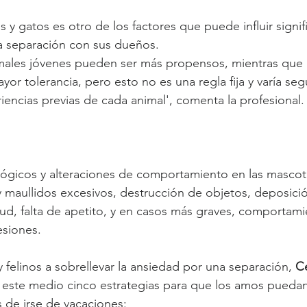
 y gatos es otro de los factores que puede influir signif
a separación con sus dueños.
imales jóvenes pueden ser más propensos, mientras que 
r tolerancia, pero esto no es una regla fija y varía seg
iencias previas de cada animal', comenta la profesional.
ológicos y alteraciones de comportamiento en las masco
 y maullidos excesivos, destrucción de objetos, deposici
ud, falta de apetito, y en casos más graves, comportami
esiones.
 felinos a sobrellevar la ansiedad por una separación, 
Ce
 este medio cinco estrategias para que los amos puedan
 de irse de vacaciones: