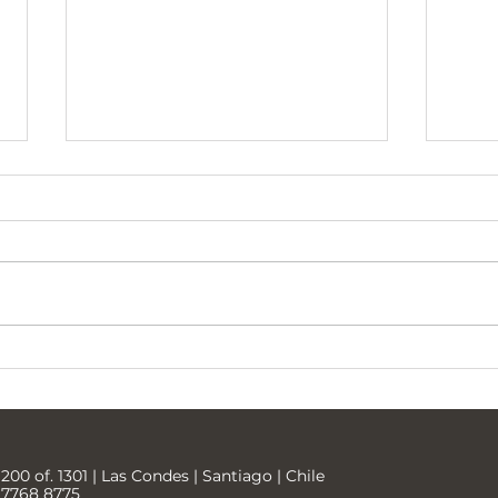
Universidad Tecnológica
Soci
Metropolitana
Bari
200 of. 1301 | Las Condes | Santiago | Chile
9 7768 8775