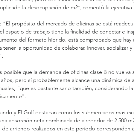
uplicado la desocupación de m2″, comentó la ejecutiva.
“El propósito del mercado de oficinas se está readecua
l espacio de trabajo tiene la finalidad de conectar e insp
 aumento del formato híbrido, está comprobado que hay 
ara tener la oportunidad de colaborar, innovar, socializar 
”.
es posible que la demanda de oficinas clase B no vuelva a
 años, pero sí probablemente alcance una dinámica de a
nuales, “que es bastante sano también, considerando la
ricamente”.
uindo y El Golf destacan como los submercados más exi
una absorción neta combinada de alrededor de 2.500 m2
s de arriendo realizados en este período corresponden 