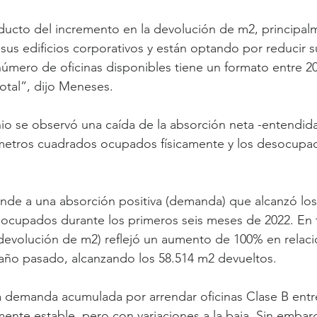
ducto del incremento en la devolución de m2, principal
us edificios corporativos y están optando por reducir s
 número de oficinas disponibles tiene un formato entre 2
total”, dijo Meneses.
unio se observó una caída de la absorción neta -entendid
 metros cuadrados ocupados físicamente y los desocupad
nde a una absorción positiva (demanda) que alcanzó los
 ocupados durante los primeros seis meses de 2022. En t
devolución de m2) reflejó un aumento de 100% en relaci
 año pasado, alcanzando los 58.514 m2 devueltos.
la demanda acumulada por arrendar oficinas Clase B entr
mente estable, pero con variaciones a la baja. Sin embar