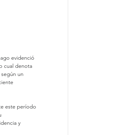
iago evidenció 
lo cual denota 
 según un 
iente 
te este período 
u 
idencia y 