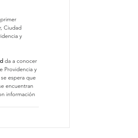
 primer 
r, Ciudad 
idencia y 
ld
 da a conocer 
e Providencia y 
 se espera que 
se encuentran 
on información 