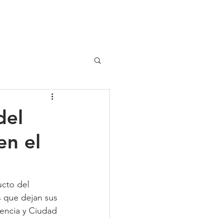
UIPO
CLIENTES
del
en el
cto del 
 que dejan sus 
dencia y Ciudad 