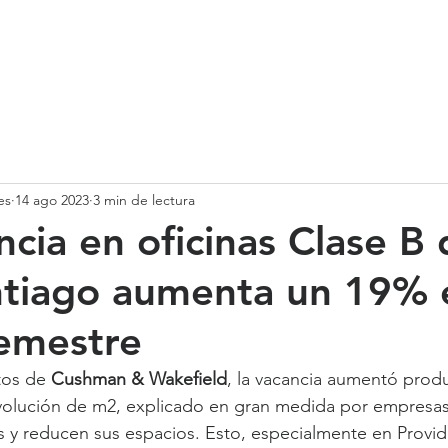
SOMOS
SERVICIOS
CASOS DE ÉXITO
NUESTRO EQ
es
14 ago 2023
3 min de lectura
ncia en oficinas Clase B 
tiago aumenta un 19% 
emestre
tos de 
Cushman & Wakefield
, la vacancia aumentó produ
volución de m2, explicado en gran medida por empresas
os y reducen sus espacios. Esto, especialmente en Provi