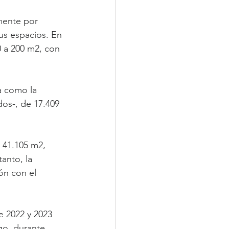
mente por 
us espacios. En 
0 a 200 m2, con 
a como la 
os-, de 17.409 
 41.105 m2, 
anto, la 
ón con el 
e 2022 y 2023 
go, durante 